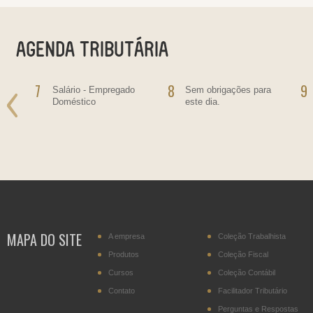
7
8
9
Salário - Empregado
Sem obrigações para
Doméstico
este dia.
MAPA DO SITE
A empresa
Coleção Trabalhista
Produtos
Coleção Fiscal
Cursos
Coleção Contábil
Contato
Facilitador Tributário
Perguntas e Respostas