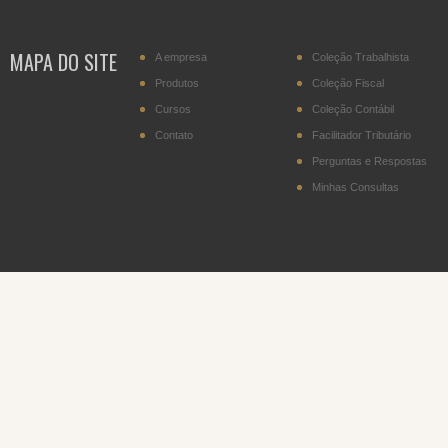
transportador residente
no Paraguai
MAPA DO SITE
A empresa
Coleção Trabalhista
IPI - Cigarros (posição
2402.20)
Produtos
Coleção Fiscal
Cursos
Coleção Contábil
DITR - Declaração do
Imposto sobre a
Contato
Facilitador Tributário
Propriedade Territorial
Rural
Perguntas e Respostas
Minhas Consultas