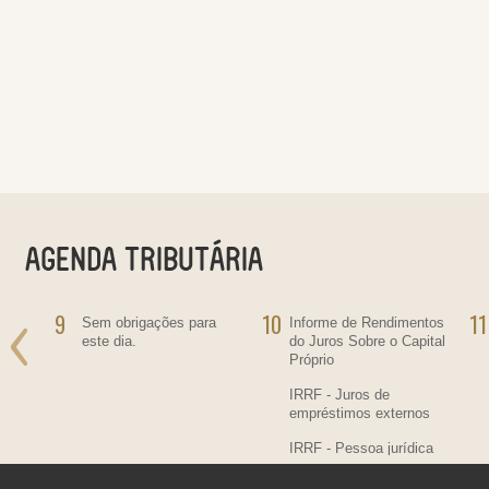
9
10
11
ra
Sem obrigações para
Informe de Rendimentos
este dia.
do Juros Sobre o Capital
Próprio
IRRF - Juros de
empréstimos externos
IRRF - Pessoa jurídica
residente no País,
contratante de