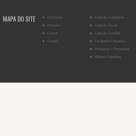
transportador residente
no Paraguai
MAPA DO SITE
A empresa
Coleção Trabalhista
IPI - Cigarros (posição
2402.20)
Produtos
Coleção Fiscal
Cursos
Coleção Contábil
DITR - Declaração do
Imposto sobre a
Contato
Facilitador Tributário
Propriedade Territorial
Rural
Perguntas e Respostas
Minhas Consultas