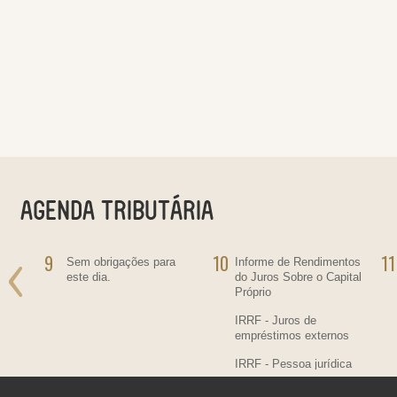
9
10
11
ra
Sem obrigações para
Informe de Rendimentos
este dia.
do Juros Sobre o Capital
Próprio
IRRF - Juros de
empréstimos externos
IRRF - Pessoa jurídica
residente no País,
contratante de