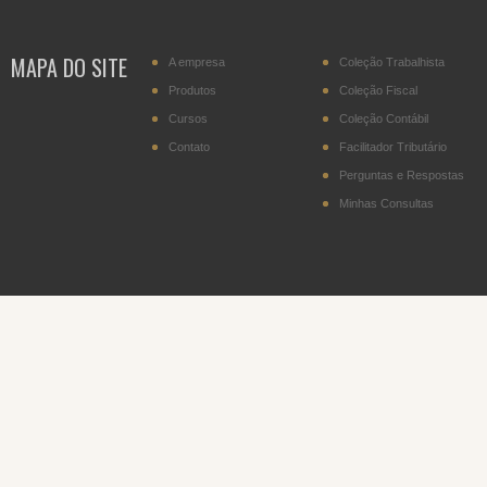
MAPA DO SITE
A empresa
Coleção Trabalhista
Produtos
Coleção Fiscal
Cursos
Coleção Contábil
Contato
Facilitador Tributário
Perguntas e Respostas
Minhas Consultas