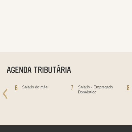
6
7
8
o
Salário do mês
Salário - Empregado
Doméstico
ras
bre
ras,
ultas