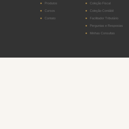
Produtos
Coleção Fiscal
Cursos
Coleção Contábil
Contato
Facilitador Tributário
Perguntas e Respostas
Minhas Consultas