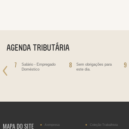
7
8
9
Salário - Empregado
Sem obrigações para
Doméstico
este dia.
MAPA DO SITE
A empresa
Coleção Trabalhista