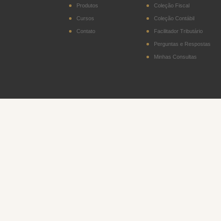
2402.20)
Produtos
Coleção Fiscal
Cursos
Coleção Contábil
DITR - Declaração do
Imposto sobre a
Contato
Facilitador Tributário
Propriedade Territorial
Rural
Perguntas e Respostas
Minhas Consultas