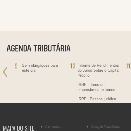
9
10
11
ra
Sem obrigações para
Informe de Rendimentos
este dia.
do Juros Sobre o Capital
Próprio
IRRF - Juros de
empréstimos externos
IRRF - Pessoa jurídica
residente no País,
contratante de
transportador residente
no Paraguai
MAPA DO SITE
A empresa
Coleção Trabalhista
IPI - Cigarros (posição