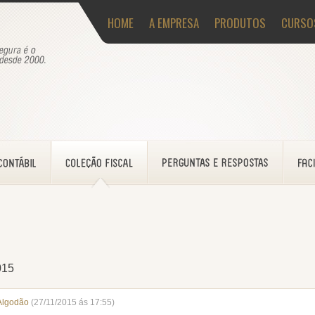
HOME
A EMPRESA
PRODUTOS
CURSO
015
Algodão
(27/11/2015 ás 17:55)