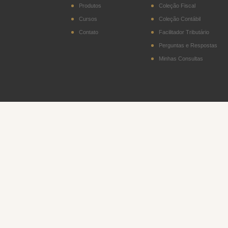
2402.20)
Produtos
Coleção Fiscal
Cursos
Coleção Contábil
DITR - Declaração do
Imposto sobre a
Contato
Facilitador Tributário
Propriedade Territorial
Rural
Perguntas e Respostas
Minhas Consultas