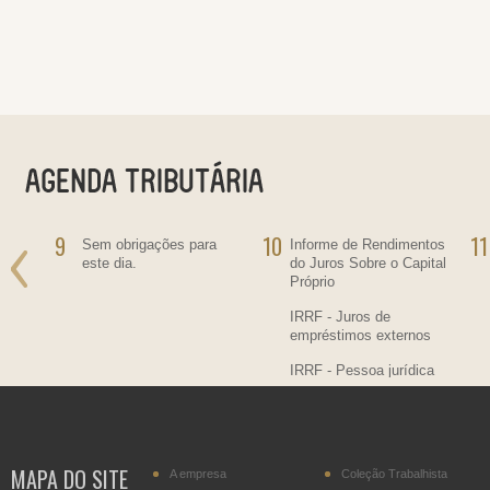
9
10
11
ra
Sem obrigações para
Informe de Rendimentos
este dia.
do Juros Sobre o Capital
Próprio
IRRF - Juros de
empréstimos externos
IRRF - Pessoa jurídica
residente no País,
contratante de
transportador residente
no Paraguai
MAPA DO SITE
A empresa
Coleção Trabalhista
IPI - Cigarros (posição