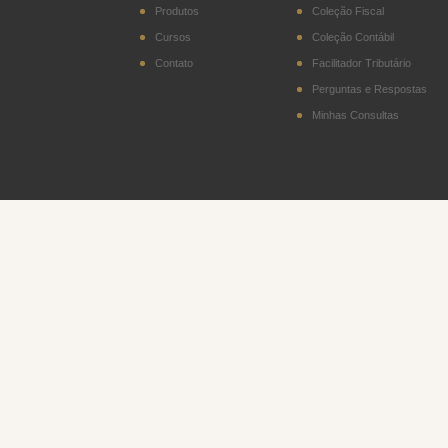
Produtos
Coleção Fiscal
Cursos
Coleção Contábil
Contato
Facilitador Tributário
Perguntas e Respostas
Minhas Consultas