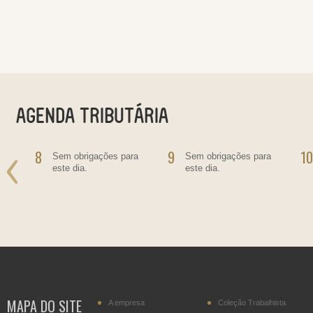
8
9
10
o
Sem obrigações para
Sem obrigações para
este dia.
este dia.
MAPA DO SITE
A empresa
Coleção Trabalhista