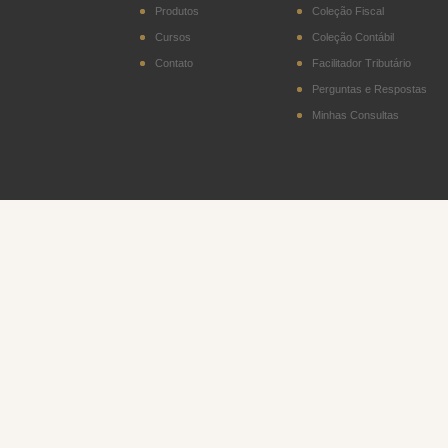
2402.20)
Produtos
Coleção Fiscal
Cursos
Coleção Contábil
DITR - Declaração do
Imposto sobre a
Contato
Facilitador Tributário
Propriedade Territorial
Rural
Perguntas e Respostas
Minhas Consultas