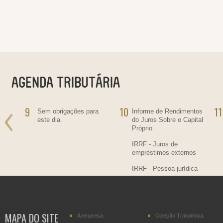
9
10
11
ra
Sem obrigações para
Informe de Rendimentos
este dia.
do Juros Sobre o Capital
Próprio
IRRF - Juros de
empréstimos externos
IRRF - Pessoa jurídica
residente no País,
contratante de
transportador residente
no Paraguai
MAPA DO SITE
A empresa
Coleção Trabalhista
IPI - Cigarros (posição