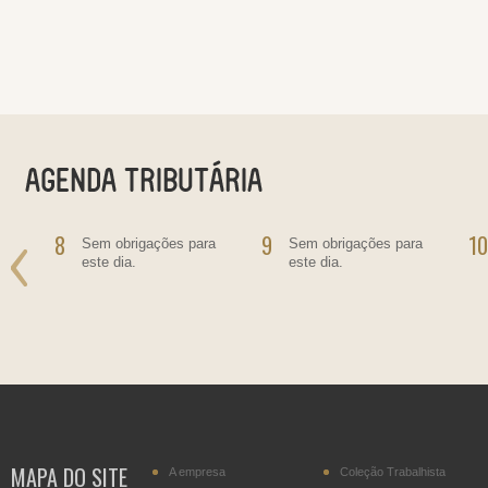
8
9
10
o
Sem obrigações para
Sem obrigações para
este dia.
este dia.
MAPA DO SITE
A empresa
Coleção Trabalhista