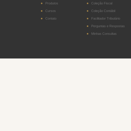
Produtos
Coleção Fiscal
Cursos
Coleção Contábil
Contato
Facilitador Tributário
Perguntas e Respostas
Minhas Consultas