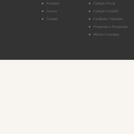
Produtos
Coleção Fiscal
Cursos
Coleção Contábil
Contato
Facilitador Tributário
Perguntas e Respostas
Minhas Consultas