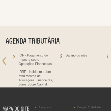
5
6
7
ra
IOF - Pagamento do
Salário do mês
Imposto sobre
Operações Financeiras
IRRF - incidente sobre
rendimentos de
Aplicações Financeiras,
Juros Sobre Capital
Próprio, Prêmios, Multas
e Vantagens.
MAPA DO SITE
A empresa
Coleção Trabalhista