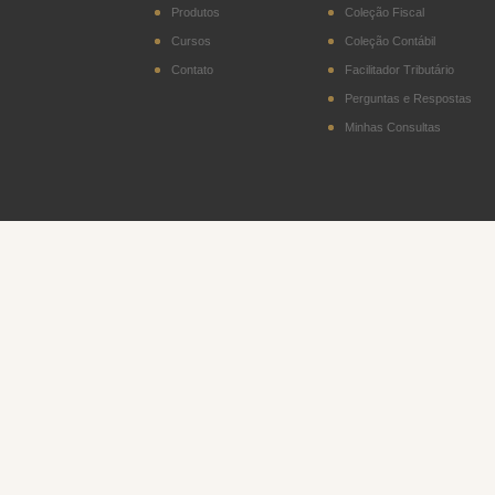
Produtos
Coleção Fiscal
Cursos
Coleção Contábil
Contato
Facilitador Tributário
Perguntas e Respostas
Minhas Consultas