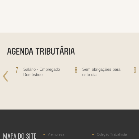
7
8
9
Salário - Empregado
Sem obrigações para
Doméstico
este dia.
MAPA DO SITE
A empresa
Coleção Trabalhista