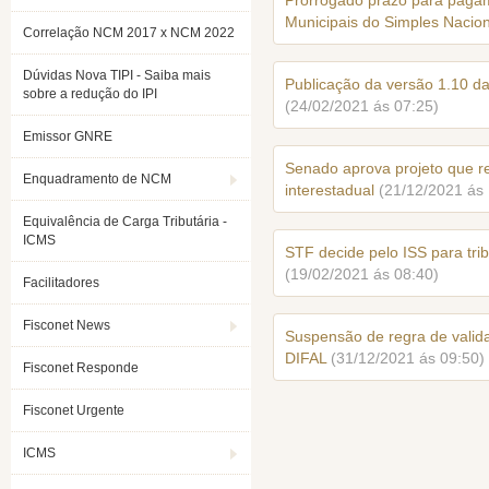
Prorrogado prazo para pagam
Municipais do Simples Nacion
Correlação NCM 2017 x NCM 2022
Dúvidas Nova TIPI - Saiba mais
Publicação da versão 1.10 d
sobre a redução do IPI
(24/02/2021 ás 07:25)
Emissor GNRE
Senado aprova projeto que 
Enquadramento de NCM
interestadual
(21/12/2021 ás 
Equivalência de Carga Tributária -
ICMS
STF decide pelo ISS para tri
(19/02/2021 ás 08:40)
Facilitadores
Fisconet News
Suspensão de regra de valid
DIFAL
(31/12/2021 ás 09:50)
Fisconet Responde
Fisconet Urgente
ICMS