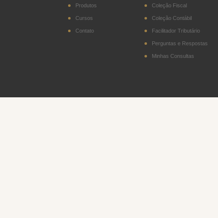
Produtos
Coleção Fiscal
Cursos
Coleção Contábil
Contato
Facilitador Tributário
Perguntas e Respostas
Minhas Consultas