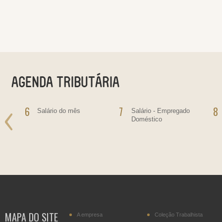
6
7
8
o
Salário do mês
Salário - Empregado
Doméstico
ras
bre
ras,
ultas
MAPA DO SITE
A empresa
Coleção Trabalhista