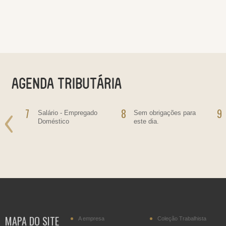
7
8
9
Salário - Empregado
Sem obrigações para
Doméstico
este dia.
MAPA DO SITE
A empresa
Coleção Trabalhista