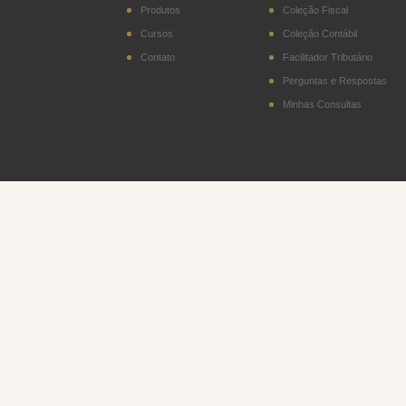
Produtos
Coleção Fiscal
Cursos
Coleção Contábil
Contato
Facilitador Tributário
Perguntas e Respostas
Minhas Consultas