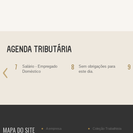
7
8
9
Salário - Empregado
Sem obrigações para
Doméstico
este dia.
MAPA DO SITE
A empresa
Coleção Trabalhista