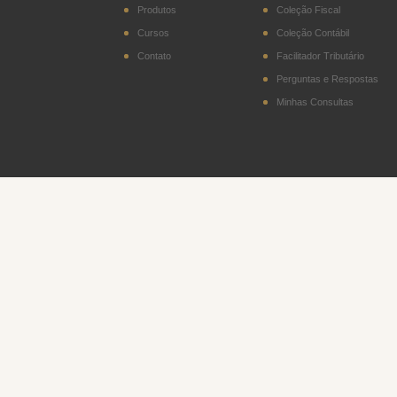
Produtos
Coleção Fiscal
Cursos
Coleção Contábil
Contato
Facilitador Tributário
Perguntas e Respostas
Minhas Consultas