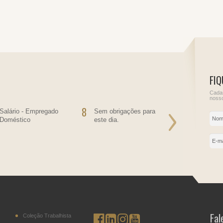
FIQ
Cadas
nosso
8
9
Salário - Empregado
Sem obrigações para
Sem obriga
Doméstico
este dia.
este dia.
Fal
Coleção Trabalhista