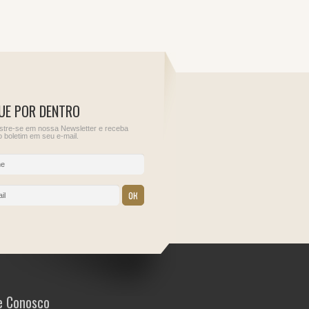
UE POR DENTRO
tre-se em nossa Newsletter e receba
 boletim em seu e-mail.
10
11
ções para
Informe de Rendimentos
Sem obrigações para
do Juros Sobre o Capital
este dia.
Próprio
IRRF - Juros de
empréstimos externos
IRRF - Pessoa jurídica
residente no País,
contratante de
transportador residente
no Paraguai
e Conosco
IPI - Cigarros (posição