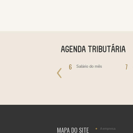
5
6
7
IOF - Pagamento do
Salário do mês
Imposto sobre
Operações Financeiras
IRRF - incidente sobre
rendimentos de
Aplicações Financeiras,
Juros Sobre Capital
Próprio, Prêmios, Multas
e Vantagens.
MAPA DO SITE
A empresa