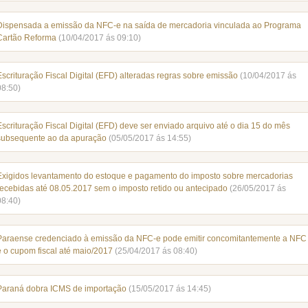
Dispensada a emissão da NFC-e na saída de mercadoria vinculada ao Programa
Cartão Reforma
(10/04/2017 ás 09:10)
Escrituração Fiscal Digital (EFD) alteradas regras sobre emissão
(10/04/2017 ás
08:50)
Escrituração Fiscal Digital (EFD) deve ser enviado arquivo até o dia 15 do mês
subsequente ao da apuração
(05/05/2017 ás 14:55)
Exigidos levantamento do estoque e pagamento do imposto sobre mercadorias
recebidas até 08.05.2017 sem o imposto retido ou antecipado
(26/05/2017 ás
08:40)
Paraense credenciado à emissão da NFC-e pode emitir concomitantemente a NFC
e o cupom fiscal até maio/2017
(25/04/2017 ás 08:40)
Paraná dobra ICMS de importação
(15/05/2017 ás 14:45)