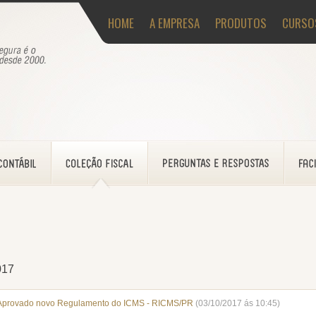
HOME
A EMPRESA
PRODUTOS
CURSO
017
Aprovado novo Regulamento do ICMS - RICMS/PR
(03/10/2017 ás 10:45)