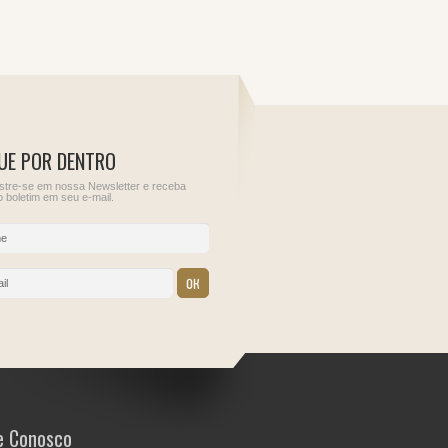
UE POR DENTRO
tre-se em nossa Newsletter e receba
 boletim em seu e-mail.
12
13
ções para
Sem obrigações para
IOF - Imposto sobre
este dia.
Operações Financeiras
IRRF - Rendimentos de
Aplicações Financeiras
Juros Sobre Capital
Próprio, Prêmios, Mult
e Vantagens de que tra
o Art. 70 da Lei nº
9.430/1996
e Conosco