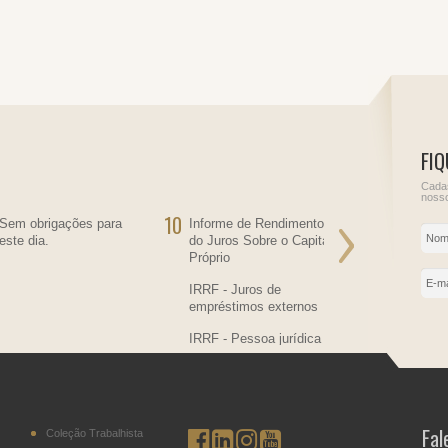
FIQ
Cadas
nosso
10
11
Sem obrigações para
Informe de Rendimentos
Sem obriga
este dia.
do Juros Sobre o Capital
este dia.
Próprio
IRRF - Juros de
empréstimos externos
IRRF - Pessoa jurídica
residente no País,
contratante de
transportador residente
no Paraguai
Fal
Coleção Trabalhista
IPI - Cigarros (posição