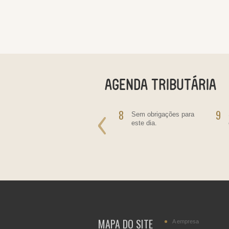
7
8
9
Salário - Empregado
Sem obrigações para
Doméstico
este dia.
MAPA DO SITE
A empresa