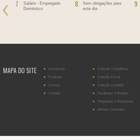
7
8
9
Salário - Empregado
Sem obrigações para
Doméstico
este dia.
MAPA DO SITE
A empresa
Coleção Trabalhista
Produtos
Coleção Fiscal
Cursos
Coleção Contábil
Contato
Facilitador Tributário
Perguntas e Respostas
Minhas Consultas