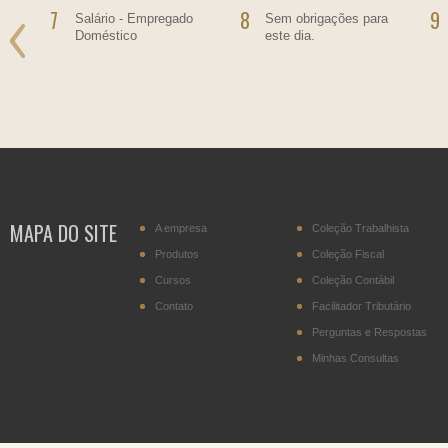
7
8
9
Salário - Empregado
Sem obrigações para
Doméstico
este dia.
MAPA DO SITE
A empresa
Coleção Trabalhista
Produtos
Coleção Fiscal
Cursos
Coleção Contábil
Contato
Facilitador Tributário
Perguntas e Respostas
Minhas Consultas