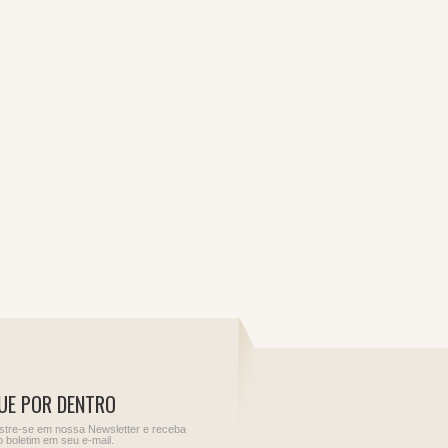
UE POR DENTRO
tre-se em nossa Newsletter e receba
 boletim em seu e-mail.